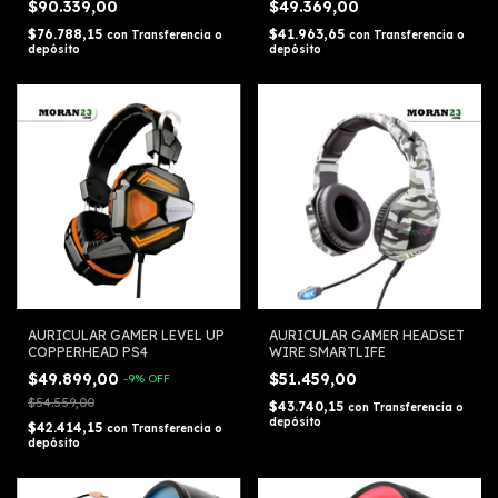
$90.339,00
$49.369,00
$76.788,15
$41.963,65
con
Transferencia o
con
Transferencia o
depósito
depósito
AURICULAR GAMER LEVEL UP
AURICULAR GAMER HEADSET
COPPERHEAD PS4
WIRE SMARTLIFE
$49.899,00
$51.459,00
-
9
%
OFF
$54.559,00
$43.740,15
con
Transferencia o
depósito
$42.414,15
con
Transferencia o
depósito