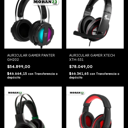
AURICULAR GAMER PANTER
AURICULAR GAMER XTECH
GH202
XTH-531
$54.899,00
$78.049,00
$46.664,15
$66.341,65
con
Transferencia o
con
Transferencia o
depósito
depósito