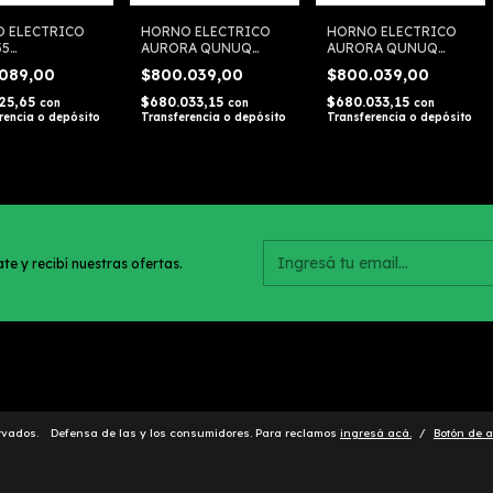
 ELECTRICO
HORNO ELECTRICO
HORNO ELECTRICO
35
AURORA QUNUQ
AURORA QUNUQ
B3024API
QHETG DE EMPOTRAR
HEME DE EMPOTRAR
.089,00
$800.039,00
$800.039,00
325,65
$680.033,15
$680.033,15
con
con
con
rencia o depósito
Transferencia o depósito
Transferencia o depósito
te y recibí nuestras ofertas.
rvados.
Defensa de las y los consumidores. Para reclamos
ingresá acá.
/
Botón de a