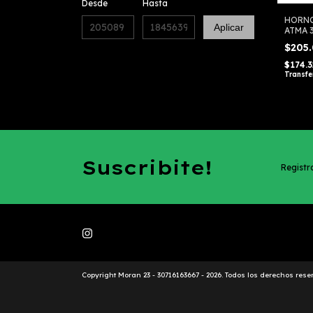
Desde
Hasta
HORNO
Aplicar
ATMA 
LTHGA
$205
$174.
Transfe
Suscribite!
Registra
Copyright Moran 23 - 30716163667 - 2026. Todos los derechos rese