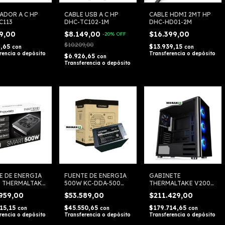
ADOR A C HP
CABLE USB A C HP
CABLE HDMI 2MT HP
C113
DHC-TC102-1M
DHC-HD01-2M
49,00
$8.149,00
$16.399,00
-
20
%
OFF
$10.209,00
6,65
$13.939,15
con
con
rencia o depósito
Transferencia o depósito
$6.926,65
con
Transferencia o depósito
E DE ENERGIA
FUENTE DE ENERGIA
GABINETE
 THERMALTAKE
500W KC-DDA-500
THERMALTAKE V200
00/700W
CROMAX
CA-1K8-00M1WN0
.959,00
$53.589,00
$211.429,00
915,15
$45.550,65
$179.714,65
con
con
con
rencia o depósito
Transferencia o depósito
Transferencia o depósito