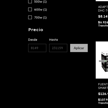
500w (1)
ADAPT
600w (1)
DHC-T
$8.1
700w (1)
$6.92
Transfe
Precio
Desde
Hasta
Aplicar
FUENT
SMART
500/6
$126
$107.
Transfe