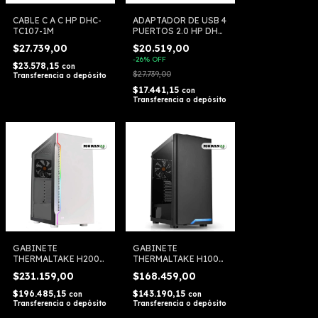
CABLE C A C HP DHC-
ADAPTADOR DE USB 4
TC107-1M
PUERTOS 2.0 HP DHC-
TC110C
$27.739,00
$20.519,00
-
26
%
OFF
$23.578,15
con
$27.739,00
Transferencia o depósito
$17.441,15
con
Transferencia o depósito
GABINETE
GABINETE
THERMALTAKE H200
THERMALTAKE H100
CA-1M3-00M6WN
CA-1L4-00M1WN
$231.159,00
$168.459,00
$196.485,15
$143.190,15
con
con
Transferencia o depósito
Transferencia o depósito