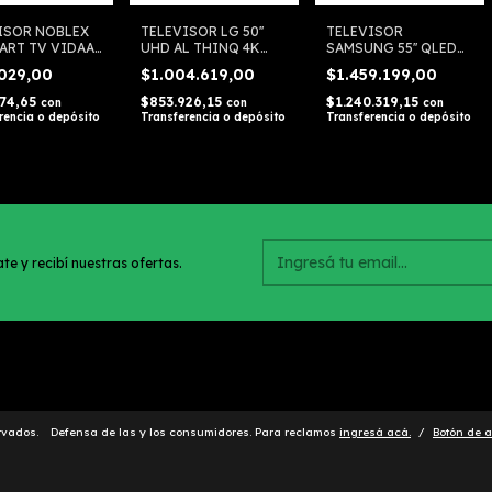
ISOR NOBLEX
TELEVISOR LG 50''
TELEVISOR
MART TV VIDAA
UHD AL THINQ 4K
SAMSUNG 55'' QLED
5050
SMART 50UP7750
4K SMART TV Q60T
.029,00
$1.004.619,00
$1.459.199,00
274,65
$853.926,15
$1.240.319,15
con
con
con
rencia o depósito
Transferencia o depósito
Transferencia o depósito
te y recibí nuestras ofertas.
rvados.
Defensa de las y los consumidores. Para reclamos
ingresá acá.
/
Botón de a