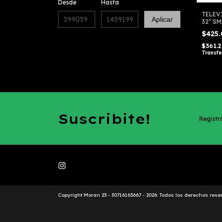
Desde
Hasta
TELEV
Aplicar
32" S
DV32X
$425
$361.
Transfe
Suscribite!
Registra
Copyright Moran 23 - 30716163667 - 2026. Todos los derechos rese