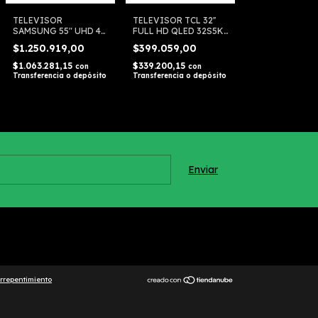
TELEVISOR
TELEVISOR TCL 32''
SAMSUNG 55" UHD 4K
FULL HD QLED 32S5K-
SMART AU7000
F GOOGLE TV
$1.250.919,00
$399.059,00
$1.063.281,15
$339.200,15
con
con
Transferencia o depósito
Transferencia o depósito
rrepentimiento